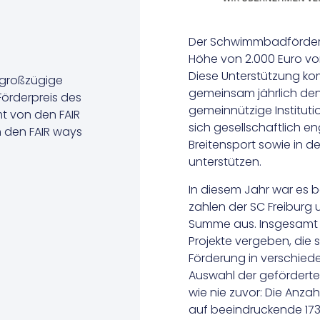
Der Schwimmbadförderve
Höhe von 2.000 Euro vom
Diese Unterstützung kom
 großzügige
gemeinsam jährlich den F
örderpreis des
gemeinnützige Instituti
t von den FAIR
sich gesellschaftlich e
h den FAIR ways
Breitensport sowie in d
unterstützen.
In diesem Jahr war es
zahlen der SC Freiburg 
Summe aus. Insgesamt 1
Projekte vergeben, die s
Förderung in verschiede
Auswahl der geförderte
wie nie zuvor: Die Anzah
auf beeindruckende 173 